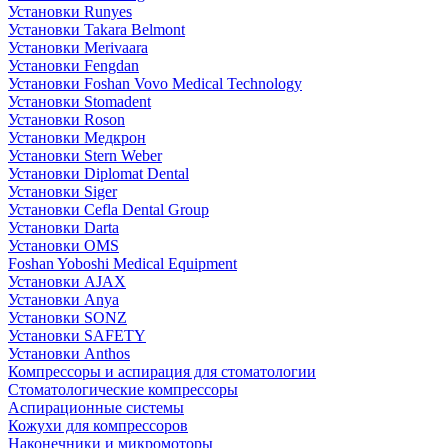
Установки Runyes
Установки Takara Belmont
Установки Merivaara
Установки Fengdan
Установки Foshan Vovo Medical Technology
Установки Stomadent
Установки Roson
Установки Медкрон
Установки Stern Weber
Установки Diplomat Dental
Установки Siger
Установки Cefla Dental Group
Установки Darta
Установки OMS
Foshan Yoboshi Medical Equipment
Установки AJAX
Установки Anya
Установки SONZ
Установки SAFETY
Установки Anthos
Компрессоры и аспирация для стоматологии
Стоматологические компрессоры
Аспирационные системы
Кожухи для компрессоров
Наконечники и микромоторы