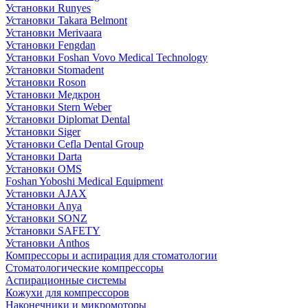
Установки Runyes
Установки Takara Belmont
Установки Merivaara
Установки Fengdan
Установки Foshan Vovo Medical Technology
Установки Stomadent
Установки Roson
Установки Медкрон
Установки Stern Weber
Установки Diplomat Dental
Установки Siger
Установки Cefla Dental Group
Установки Darta
Установки OMS
Foshan Yoboshi Medical Equipment
Установки AJAX
Установки Anya
Установки SONZ
Установки SAFETY
Установки Anthos
Компрессоры и аспирация для стоматологии
Стоматологические компрессоры
Аспирационные системы
Кожухи для компрессоров
Наконечники и микромоторы