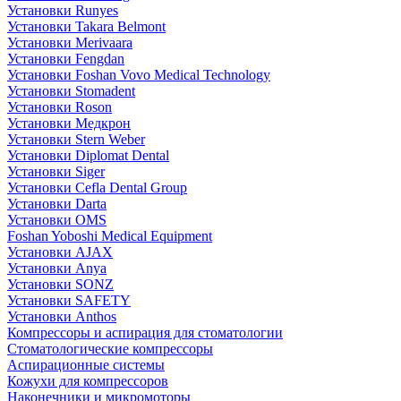
Установки Runyes
Установки Takara Belmont
Установки Merivaara
Установки Fengdan
Установки Foshan Vovo Medical Technology
Установки Stomadent
Установки Roson
Установки Медкрон
Установки Stern Weber
Установки Diplomat Dental
Установки Siger
Установки Cefla Dental Group
Установки Darta
Установки OMS
Foshan Yoboshi Medical Equipment
Установки AJAX
Установки Anya
Установки SONZ
Установки SAFETY
Установки Anthos
Компрессоры и аспирация для стоматологии
Стоматологические компрессоры
Аспирационные системы
Кожухи для компрессоров
Наконечники и микромоторы