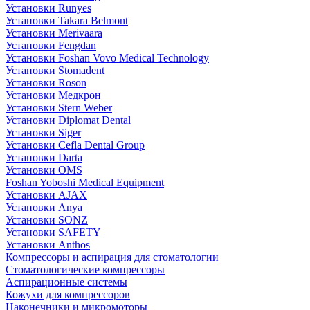
Установки Runyes
Установки Takara Belmont
Установки Merivaara
Установки Fengdan
Установки Foshan Vovo Medical Technology
Установки Stomadent
Установки Roson
Установки Медкрон
Установки Stern Weber
Установки Diplomat Dental
Установки Siger
Установки Cefla Dental Group
Установки Darta
Установки OMS
Foshan Yoboshi Medical Equipment
Установки AJAX
Установки Anya
Установки SONZ
Установки SAFETY
Установки Anthos
Компрессоры и аспирация для стоматологии
Стоматологические компрессоры
Аспирационные системы
Кожухи для компрессоров
Наконечники и микромоторы