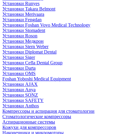
Установки Runyes
Установки Takara Belmont
Установки Merivaara
Установки Fengdan
Установки Foshan Vovo Medical Technology
Установки Stomadent
Установки Roson
Установки Медкрон
Установки Stern Weber
Установки Diplomat Dental
Установки Siger
Установки Cefla Dental Group
Установки Darta
Установки OMS
Foshan Yoboshi Medical Equipment
Установки AJAX
Установки Anya
Установки SONZ
Установки SAFETY
Установки Anthos
Компрессоры и аспирация для стоматологии
Стоматологические компрессоры
Аспирационные системы
Кожухи для компрессоров
Наконечники и микромоторы