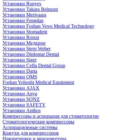
Установки Runyes
Установки Takara Belmont
Установки Merivaara
Установки Fengdan
Установки Foshan Vovo Medical Technology
Установки Stomadent
Установки Roson
Установки Медкрон
Установки Stern Weber
Установки Diplomat Dental
Установки Siger
Установки Cefla Dental Group
Установки Darta
Установки OMS
Foshan Yoboshi Medical Equipment
Установки AJAX
Установки Anya
Установки SONZ
Установки SAFETY
Установки Anthos
Компрессоры и аспирация для стоматологии
Стоматологические компрессоры
Аспирационные системы
Кожухи для компрессоров
Наконечники и микромоторы