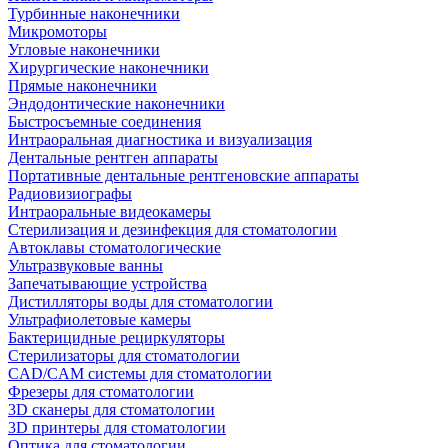
Турбинные наконечники
Микромоторы
Угловые наконечники
Хирургические наконечники
Прямые наконечники
Эндодонтические наконечники
Быстросъемные соединения
Интраоральная диагностика и визуализация
Дентальные рентген аппараты
Портативные дентальные рентгеновские аппараты
Радиовизиографы
Интраоральные видеокамеры
Стерилизация и дезинфекция для стоматологии
Автоклавы стоматологические
Ультразвуковые ванны
Запечатывающие устройства
Дистилляторы воды для стоматологии
Ультрафиолетовые камеры
Бактерицидные рециркуляторы
Стерилизаторы для стоматологии
CAD/CAM системы для стоматологии
Фрезеры для стоматологии
3D cканеры для стоматологии
3D принтеры для стоматологии
Оптика для стоматологии