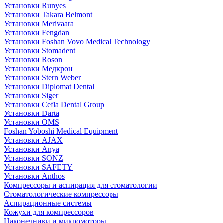
Установки Runyes
Установки Takara Belmont
Установки Merivaara
Установки Fengdan
Установки Foshan Vovo Medical Technology
Установки Stomadent
Установки Roson
Установки Медкрон
Установки Stern Weber
Установки Diplomat Dental
Установки Siger
Установки Cefla Dental Group
Установки Darta
Установки OMS
Foshan Yoboshi Medical Equipment
Установки AJAX
Установки Anya
Установки SONZ
Установки SAFETY
Установки Anthos
Компрессоры и аспирация для стоматологии
Стоматологические компрессоры
Аспирационные системы
Кожухи для компрессоров
Наконечники и микромоторы