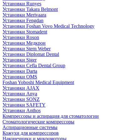
Установки Runyes
Установки Takara Belmont
Установки Merivaara
Установки Fengdan
Установки Foshan Vovo Medical Technology
Установки Stomadent
Установки Roson
Установки Медкрон
Установки Stern Weber
Установки Diplomat Dental
Установки Siger
Установки Cefla Dental Group
Установки Darta
Установки OMS
Foshan Yoboshi Medical Equipment
Установки AJAX
Установки Anya
Установки SONZ
Установки SAFETY
Установки Anthos
Компрессоры и аспирация для стоматологии
Стоматологические компрессоры
Аспирационные системы
Кожухи для компрессоров
Наконечники и микромоторы