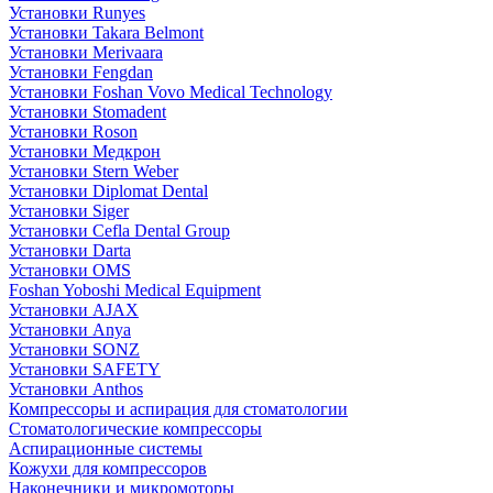
Установки Runyes
Установки Takara Belmont
Установки Merivaara
Установки Fengdan
Установки Foshan Vovo Medical Technology
Установки Stomadent
Установки Roson
Установки Медкрон
Установки Stern Weber
Установки Diplomat Dental
Установки Siger
Установки Cefla Dental Group
Установки Darta
Установки OMS
Foshan Yoboshi Medical Equipment
Установки AJAX
Установки Anya
Установки SONZ
Установки SAFETY
Установки Anthos
Компрессоры и аспирация для стоматологии
Стоматологические компрессоры
Аспирационные системы
Кожухи для компрессоров
Наконечники и микромоторы