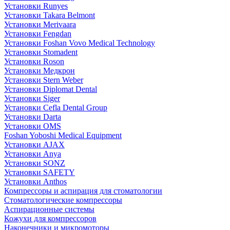
Установки Runyes
Установки Takara Belmont
Установки Merivaara
Установки Fengdan
Установки Foshan Vovo Medical Technology
Установки Stomadent
Установки Roson
Установки Медкрон
Установки Stern Weber
Установки Diplomat Dental
Установки Siger
Установки Cefla Dental Group
Установки Darta
Установки OMS
Foshan Yoboshi Medical Equipment
Установки AJAX
Установки Anya
Установки SONZ
Установки SAFETY
Установки Anthos
Компрессоры и аспирация для стоматологии
Стоматологические компрессоры
Аспирационные системы
Кожухи для компрессоров
Наконечники и микромоторы