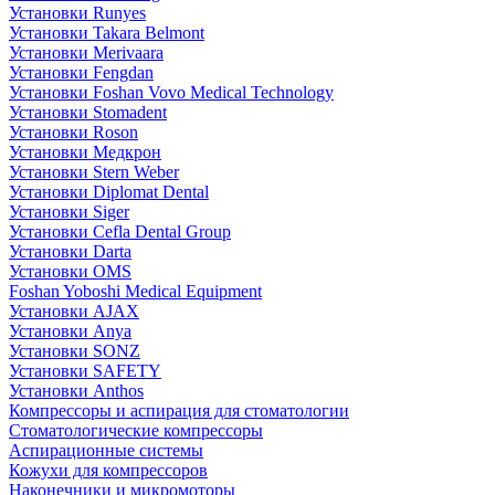
Установки Runyes
Установки Takara Belmont
Установки Merivaara
Установки Fengdan
Установки Foshan Vovo Medical Technology
Установки Stomadent
Установки Roson
Установки Медкрон
Установки Stern Weber
Установки Diplomat Dental
Установки Siger
Установки Cefla Dental Group
Установки Darta
Установки OMS
Foshan Yoboshi Medical Equipment
Установки AJAX
Установки Anya
Установки SONZ
Установки SAFETY
Установки Anthos
Компрессоры и аспирация для стоматологии
Стоматологические компрессоры
Аспирационные системы
Кожухи для компрессоров
Наконечники и микромоторы