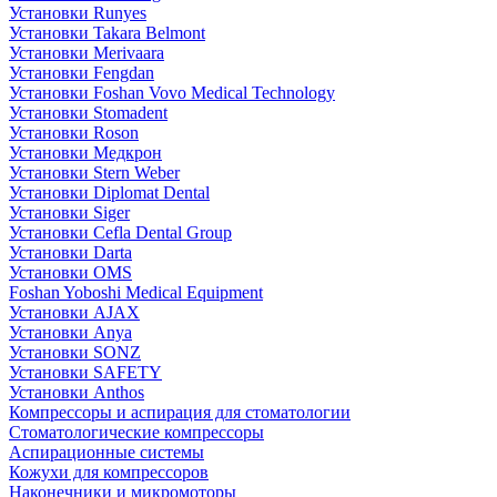
Установки Runyes
Установки Takara Belmont
Установки Merivaara
Установки Fengdan
Установки Foshan Vovo Medical Technology
Установки Stomadent
Установки Roson
Установки Медкрон
Установки Stern Weber
Установки Diplomat Dental
Установки Siger
Установки Cefla Dental Group
Установки Darta
Установки OMS
Foshan Yoboshi Medical Equipment
Установки AJAX
Установки Anya
Установки SONZ
Установки SAFETY
Установки Anthos
Компрессоры и аспирация для стоматологии
Стоматологические компрессоры
Аспирационные системы
Кожухи для компрессоров
Наконечники и микромоторы