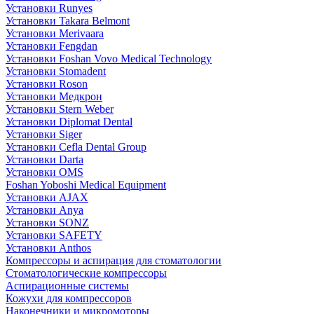
Установки Runyes
Установки Takara Belmont
Установки Merivaara
Установки Fengdan
Установки Foshan Vovo Medical Technology
Установки Stomadent
Установки Roson
Установки Медкрон
Установки Stern Weber
Установки Diplomat Dental
Установки Siger
Установки Cefla Dental Group
Установки Darta
Установки OMS
Foshan Yoboshi Medical Equipment
Установки AJAX
Установки Anya
Установки SONZ
Установки SAFETY
Установки Anthos
Компрессоры и аспирация для стоматологии
Стоматологические компрессоры
Аспирационные системы
Кожухи для компрессоров
Наконечники и микромоторы