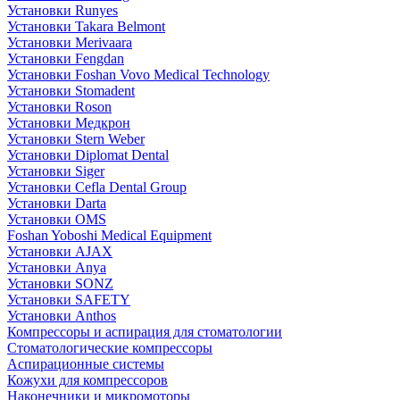
Установки Runyes
Установки Takara Belmont
Установки Merivaara
Установки Fengdan
Установки Foshan Vovo Medical Technology
Установки Stomadent
Установки Roson
Установки Медкрон
Установки Stern Weber
Установки Diplomat Dental
Установки Siger
Установки Cefla Dental Group
Установки Darta
Установки OMS
Foshan Yoboshi Medical Equipment
Установки AJAX
Установки Anya
Установки SONZ
Установки SAFETY
Установки Anthos
Компрессоры и аспирация для стоматологии
Стоматологические компрессоры
Аспирационные системы
Кожухи для компрессоров
Наконечники и микромоторы