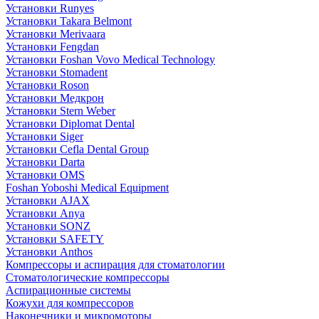
Установки Runyes
Установки Takara Belmont
Установки Merivaara
Установки Fengdan
Установки Foshan Vovo Medical Technology
Установки Stomadent
Установки Roson
Установки Медкрон
Установки Stern Weber
Установки Diplomat Dental
Установки Siger
Установки Cefla Dental Group
Установки Darta
Установки OMS
Foshan Yoboshi Medical Equipment
Установки AJAX
Установки Anya
Установки SONZ
Установки SAFETY
Установки Anthos
Компрессоры и аспирация для стоматологии
Стоматологические компрессоры
Аспирационные системы
Кожухи для компрессоров
Наконечники и микромоторы