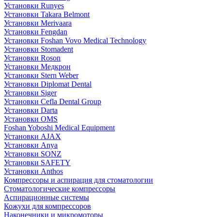
Установки Runyes
Установки Takara Belmont
Установки Merivaara
Установки Fengdan
Установки Foshan Vovo Medical Technology
Установки Stomadent
Установки Roson
Установки Медкрон
Установки Stern Weber
Установки Diplomat Dental
Установки Siger
Установки Cefla Dental Group
Установки Darta
Установки OMS
Foshan Yoboshi Medical Equipment
Установки AJAX
Установки Anya
Установки SONZ
Установки SAFETY
Установки Anthos
Компрессоры и аспирация для стоматологии
Стоматологические компрессоры
Аспирационные системы
Кожухи для компрессоров
Наконечники и микромоторы