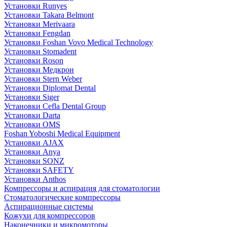
Установки Runyes
Установки Takara Belmont
Установки Merivaara
Установки Fengdan
Установки Foshan Vovo Medical Technology
Установки Stomadent
Установки Roson
Установки Медкрон
Установки Stern Weber
Установки Diplomat Dental
Установки Siger
Установки Cefla Dental Group
Установки Darta
Установки OMS
Foshan Yoboshi Medical Equipment
Установки AJAX
Установки Anya
Установки SONZ
Установки SAFETY
Установки Anthos
Компрессоры и аспирация для стоматологии
Стоматологические компрессоры
Аспирационные системы
Кожухи для компрессоров
Наконечники и микромоторы