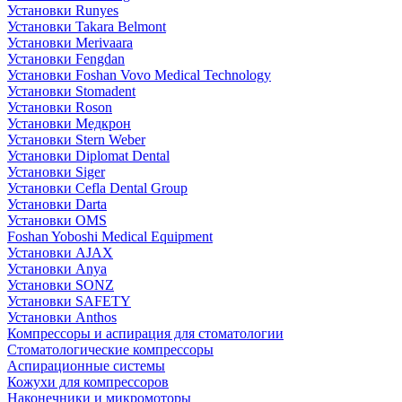
Установки Runyes
Установки Takara Belmont
Установки Merivaara
Установки Fengdan
Установки Foshan Vovo Medical Technology
Установки Stomadent
Установки Roson
Установки Медкрон
Установки Stern Weber
Установки Diplomat Dental
Установки Siger
Установки Cefla Dental Group
Установки Darta
Установки OMS
Foshan Yoboshi Medical Equipment
Установки AJAX
Установки Anya
Установки SONZ
Установки SAFETY
Установки Anthos
Компрессоры и аспирация для стоматологии
Стоматологические компрессоры
Аспирационные системы
Кожухи для компрессоров
Наконечники и микромоторы