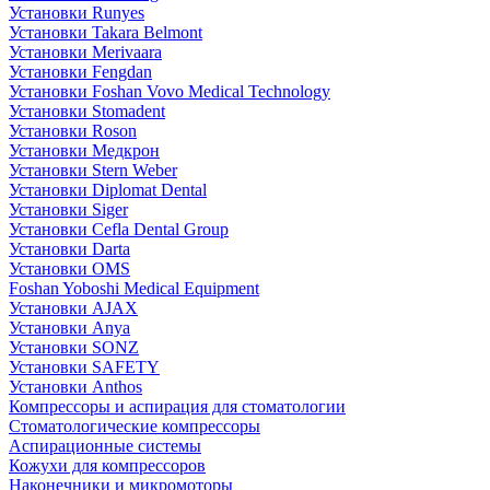
Установки Runyes
Установки Takara Belmont
Установки Merivaara
Установки Fengdan
Установки Foshan Vovo Medical Technology
Установки Stomadent
Установки Roson
Установки Медкрон
Установки Stern Weber
Установки Diplomat Dental
Установки Siger
Установки Cefla Dental Group
Установки Darta
Установки OMS
Foshan Yoboshi Medical Equipment
Установки AJAX
Установки Anya
Установки SONZ
Установки SAFETY
Установки Anthos
Компрессоры и аспирация для стоматологии
Стоматологические компрессоры
Аспирационные системы
Кожухи для компрессоров
Наконечники и микромоторы