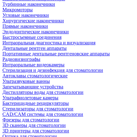
Турбинные наконечники
Микромоторы
Угловые наконечники
Хирургические наконечники
Прямые наконечники
Эндодонтические наконечники
Быстросъемные соединения
Интраоральная диагностика и визуализация
Дентальные рентген аппараты
Портативные дентальные рентгеновские аппараты
Радиовизиографы
Интраоральные видеокамеры
Стерилизация и дезинфекция для стоматологии
Автоклавы стоматологические
Ультразвуковые ванны
Запечатывающие устройства
Дистилляторы воды для стоматологии
Ультрафиолетовые камеры
Бактерицидные рециркуляторы
Стерилизаторы для стоматологии
CAD/CAM системы для стоматологии
Фрезеры для стоматологии
3D cканеры для стоматологии
3D принтеры для стоматологии
Оптика для стоматологии