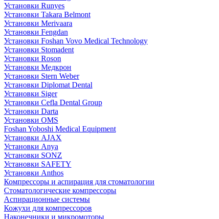
Установки Runyes
Установки Takara Belmont
Установки Merivaara
Установки Fengdan
Установки Foshan Vovo Medical Technology
Установки Stomadent
Установки Roson
Установки Медкрон
Установки Stern Weber
Установки Diplomat Dental
Установки Siger
Установки Cefla Dental Group
Установки Darta
Установки OMS
Foshan Yoboshi Medical Equipment
Установки AJAX
Установки Anya
Установки SONZ
Установки SAFETY
Установки Anthos
Компрессоры и аспирация для стоматологии
Стоматологические компрессоры
Аспирационные системы
Кожухи для компрессоров
Наконечники и микромоторы