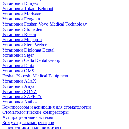
Установки Runyes
Установки Takara Belmont
Установки Merivaara
Установки Fengdan
Установки Foshan Vovo Medical Technology
Установки Stomadent
Установки Roson
Установки Медкрон
Установки Stern Weber
Установки Diplomat Dental
Установки Siger
Установки Cefla Dental Group
Установки Darta
Установки OMS
Foshan Yoboshi Medical Equipment
Установки AJAX
Установки Anya
Установки SONZ
Установки SAFETY
Установки Anthos
Компрессоры и аспирация для стоматологии
Стоматологические компрессоры
Аспирационные системы
Кожухи для компрессоров
Наконечники и микромоторы