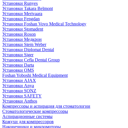
Установки Runyes
Установки Takara Belmont
Установки Merivaara
Установки Fengdan
Установки Foshan Vovo Medical Technology
Установки Stomadent
Установки Roson
Установки Медкрон
Установки Stern Weber
Установки Diplomat Dental
Установки Siger
Установки Cefla Dental Group
Установки Darta
Установки OMS
Foshan Yoboshi Medical Equipment
Установки AJAX
Установки Anya
Установки SONZ
Установки SAFETY
Установки Anthos
Компрессоры и аспирация для стоматологии
Стоматологические компрессоры
Аспирационные системы
Кожухи для компрессоров
Наконечники и микромоторы