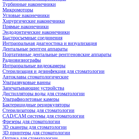
Турбинные наконечники
Микромоторы
Угловые наконечники
Хирургические наконечники
Прямые наконечники
Эндодонтические наконечники
Быстросъемные соединения
Интраоральная диагностика и визуализация
Дентальные рентген аппараты
Портативные дентальные рентгеновские аппараты
Радиовизиографы
Интраоральные видеокамеры
Стерилизация и дезинфекция для стоматологии
Автоклавы стоматологические
Ультразвуковые ванны
Запечатывающие устройства
Дистилляторы воды для стоматологии
Ультрафиолетовые камеры
Бактерицидные рециркуляторы
Стерилизаторы для стоматологии
CAD/CAM системы для стоматологии
Фрезеры для стоматологии
3D cканеры для стоматологии
3D принтеры для стоматологии
Оптика для стоматологии