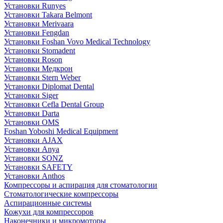
Установки Runyes
Установки Takara Belmont
Установки Merivaara
Установки Fengdan
Установки Foshan Vovo Medical Technology
Установки Stomadent
Установки Roson
Установки Медкрон
Установки Stern Weber
Установки Diplomat Dental
Установки Siger
Установки Cefla Dental Group
Установки Darta
Установки OMS
Foshan Yoboshi Medical Equipment
Установки AJAX
Установки Anya
Установки SONZ
Установки SAFETY
Установки Anthos
Компрессоры и аспирация для стоматологии
Стоматологические компрессоры
Аспирационные системы
Кожухи для компрессоров
Наконечники и микромоторы