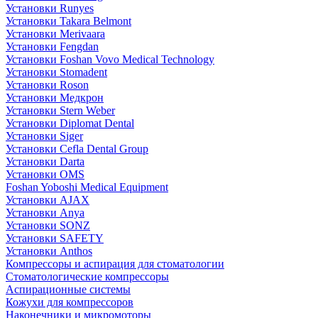
Установки Runyes
Установки Takara Belmont
Установки Merivaara
Установки Fengdan
Установки Foshan Vovo Medical Technology
Установки Stomadent
Установки Roson
Установки Медкрон
Установки Stern Weber
Установки Diplomat Dental
Установки Siger
Установки Cefla Dental Group
Установки Darta
Установки OMS
Foshan Yoboshi Medical Equipment
Установки AJAX
Установки Anya
Установки SONZ
Установки SAFETY
Установки Anthos
Компрессоры и аспирация для стоматологии
Стоматологические компрессоры
Аспирационные системы
Кожухи для компрессоров
Наконечники и микромоторы