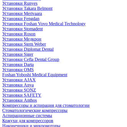
Установки Runyes
Установки Takara Belmont
Установки Merivaara
Установки Fengdan
Установки Foshan Vovo Medical Technology
Установки Stomadent
Установки Roson
Установки Медкрон
Установки Stern Weber
Установки Diplomat Dental
Установки Siger
Установки Cefla Dental Group
Установки Darta
Установки OMS
Foshan Yoboshi Medical Equipment
Установки AJAX
Установки Anya
Установки SONZ
Установки SAFETY
Установки Anthos
Компрессоры и аспирация для стоматологии
Стоматологические компрессоры
Аспирационные системы
Кожухи для компрессоров
Наконечники и микромоторы