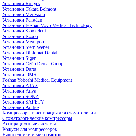
Установки Runyes
Установки Takara Belmont
Установки Merivaara
Установки Fengdan
Установки Foshan Vovo Medical Technology
Установки Stomadent
Установки Roson
Установки Медкрон
Установки Stern Weber
Установки Diplomat Dental
Установки Siger
Установки Cefla Dental Group
Установки Darta
Установки OMS
Foshan Yoboshi Medical Equipment
Установки AJAX
Установки Anya
Установки SONZ
Установки SAFETY
Установки Anthos
Компрессоры и аспирация для стоматологии
Стоматологические компрессоры
Аспирационные системы
Кожухи для компрессоров
Наконечники и микромоторы