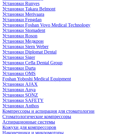
Установки Runyes
Установки Takara Belmont
Установки Merivaara
Установки Fengdan
Установки Foshan Vovo Medical Technology
Установки Stomadent
Установки Roson
Установки Медкрон
Установки Stern Weber
Установки Diplomat Dental
Установки Siger
Установки Cefla Dental Group
Установки Darta
Установки OMS
Foshan Yoboshi Medical Equipment
Установки AJAX
Установки Anya
Установки SONZ
Установки SAFETY
Установки Anthos
Компрессоры и аспирация для стоматологии
Стоматологические компрессоры
Аспирационные системы
Кожухи для компрессоров
Наконечники и микромоторы