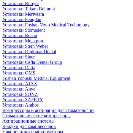
Установки Runyes
Установки Takara Belmont
Установки Merivaara
Установки Fengdan
Установки Foshan Vovo Medical Technology
Установки Stomadent
Установки Roson
Установки Медкрон
Установки Stern Weber
Установки Diplomat Dental
Установки Siger
Установки Cefla Dental Group
Установки Darta
Установки OMS
Foshan Yoboshi Medical Equipment
Установки AJAX
Установки Anya
Установки SONZ
Установки SAFETY
Установки Anthos
Компрессоры и аспирация для стоматологии
Стоматологические компрессоры
Аспирационные системы
Кожухи для компрессоров
Наконечники и микромоторы