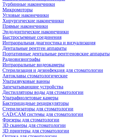
Турбинные наконечники
Микромоторы
Угловые наконечники
Хирургические наконечники
Прямые наконечники
Эндодонтические наконечники
Быстросъемные соединения
Интраоральная диагностика и визуализация
Дентальные рентген аппараты
Портативные дентальные рентгеновские аппараты
Радиовизиографы
Интраоральные видеокамеры
Стерилизация и дезинфекция для стоматологии
Автоклавы стоматологические
Ультразвуковые ванны
Запечатывающие устройства
Дистилляторы воды для стоматологии
Ультрафиолетовые камеры
Бактерицидные рециркуляторы
Стерилизаторы для стоматологии
CAD/CAM системы для стоматологии
Фрезеры для стоматологии
3D cканеры для стоматологии
3D принтеры для стоматологии
Оптика для стоматологии