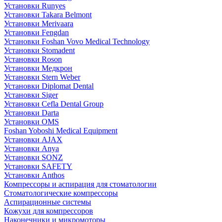
Установки Runyes
Установки Takara Belmont
Установки Merivaara
Установки Fengdan
Установки Foshan Vovo Medical Technology
Установки Stomadent
Установки Roson
Установки Медкрон
Установки Stern Weber
Установки Diplomat Dental
Установки Siger
Установки Cefla Dental Group
Установки Darta
Установки OMS
Foshan Yoboshi Medical Equipment
Установки AJAX
Установки Anya
Установки SONZ
Установки SAFETY
Установки Anthos
Компрессоры и аспирация для стоматологии
Стоматологические компрессоры
Аспирационные системы
Кожухи для компрессоров
Наконечники и микромоторы