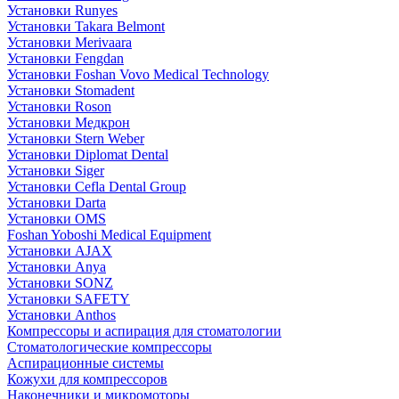
Установки Runyes
Установки Takara Belmont
Установки Merivaara
Установки Fengdan
Установки Foshan Vovo Medical Technology
Установки Stomadent
Установки Roson
Установки Медкрон
Установки Stern Weber
Установки Diplomat Dental
Установки Siger
Установки Cefla Dental Group
Установки Darta
Установки OMS
Foshan Yoboshi Medical Equipment
Установки AJAX
Установки Anya
Установки SONZ
Установки SAFETY
Установки Anthos
Компрессоры и аспирация для стоматологии
Стоматологические компрессоры
Аспирационные системы
Кожухи для компрессоров
Наконечники и микромоторы