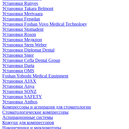
Установки Runyes
Установки Takara Belmont
Установки Merivaara
Установки Fengdan
Установки Foshan Vovo Medical Technology
Установки Stomadent
Установки Roson
Установки Медкрон
Установки Stern Weber
Установки Diplomat Dental
Установки Siger
Установки Cefla Dental Group
Установки Darta
Установки OMS
Foshan Yoboshi Medical Equipment
Установки AJAX
Установки Anya
Установки SONZ
Установки SAFETY
Установки Anthos
Компрессоры и аспирация для стоматологии
Стоматологические компрессоры
Аспирационные системы
Кожухи для компрессоров
Наконечники и микромоторы