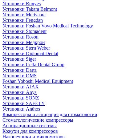
Установки Runyes
Установки Takara Belmont
Установки Merivaara
Установки Fengdan
Установки Foshan Vovo Medical Technology
Установки Stomadent
Установки Roson
Установки Медкрон
Установки Stern Weber
Установки Diplomat Dental
Установки Siger
Установки Cefla Dental Group
Установки Darta
Установки OMS
Foshan Yoboshi Medical Equipment
Установки AJAX
Установки Anya
Установки SONZ
Установки SAFETY
Установки Anthos
Компрессоры и аспирация для стоматологии
Стоматологические компрессоры
Аспирационные системы
Кожухи для компрессоров
Наконечники и микромоторы