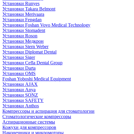
Установки Runyes
Установки Takara Belmont
Установки Merivaara
Установки Fengdan
Установки Foshan Vovo Medical Technology
Установки Stomadent
Установки Roson
Установки Медкрон
Установки Stern Weber
Установки Diplomat Dental
Установки Siger
Установки Cefla Dental Group
Установки Darta
Установки OMS
Foshan Yoboshi Medical Equipment
Установки AJAX
Установки Anya
Установки SONZ
Установки SAFETY
Установки Anthos
Компрессоры и аспирация для стоматологии
Стоматологические компрессоры
Аспирационные системы
Кожухи для компрессоров
Наконечники и микромоторы