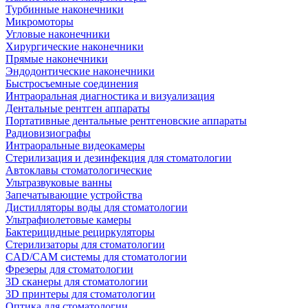
Турбинные наконечники
Микромоторы
Угловые наконечники
Хирургические наконечники
Прямые наконечники
Эндодонтические наконечники
Быстросъемные соединения
Интраоральная диагностика и визуализация
Дентальные рентген аппараты
Портативные дентальные рентгеновские аппараты
Радиовизиографы
Интраоральные видеокамеры
Стерилизация и дезинфекция для стоматологии
Автоклавы стоматологические
Ультразвуковые ванны
Запечатывающие устройства
Дистилляторы воды для стоматологии
Ультрафиолетовые камеры
Бактерицидные рециркуляторы
Стерилизаторы для стоматологии
CAD/CAM системы для стоматологии
Фрезеры для стоматологии
3D cканеры для стоматологии
3D принтеры для стоматологии
Оптика для стоматологии