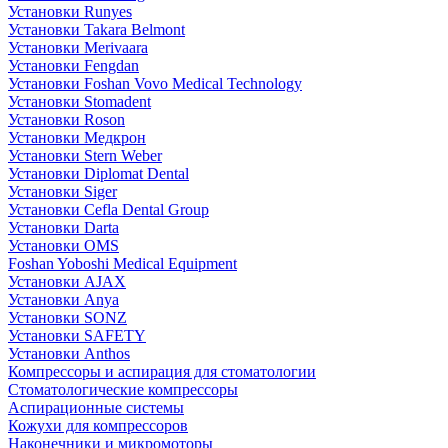
Установки Runyes
Установки Takara Belmont
Установки Merivaara
Установки Fengdan
Установки Foshan Vovo Medical Technology
Установки Stomadent
Установки Roson
Установки Медкрон
Установки Stern Weber
Установки Diplomat Dental
Установки Siger
Установки Cefla Dental Group
Установки Darta
Установки OMS
Foshan Yoboshi Medical Equipment
Установки AJAX
Установки Anya
Установки SONZ
Установки SAFETY
Установки Anthos
Компрессоры и аспирация для стоматологии
Стоматологические компрессоры
Аспирационные системы
Кожухи для компрессоров
Наконечники и микромоторы