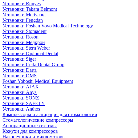
Установки Runyes
Установки Takara Belmont
Установки Merivaara
Установки Fengdan
Установки Foshan Vovo Medical Technology
Установки Stomadent
Установки Roson
Установки Медкрон
Установки Stern Weber
Установки Diplomat Dental
Установки Siger
Установки Cefla Dental Group
Установки Darta
Установки OMS
Foshan Yoboshi Medical Equipment
Установки AJAX
Установки Anya
Установки SONZ
Установки SAFETY
Установки Anthos
Компрессоры и аспирация для стоматологии
Стоматологические компрессоры
Аспирационные системы
Кожухи для компрессоров
Наконечники и микромоторы