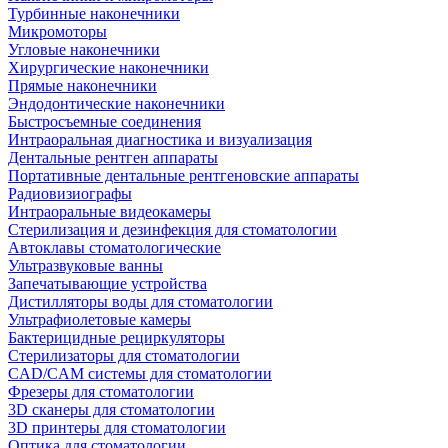
Турбинные наконечники
Микромоторы
Угловые наконечники
Хирургические наконечники
Прямые наконечники
Эндодонтические наконечники
Быстросъемные соединения
Интраоральная диагностика и визуализация
Дентальные рентген аппараты
Портативные дентальные рентгеновские аппараты
Радиовизиографы
Интраоральные видеокамеры
Стерилизация и дезинфекция для стоматологии
Автоклавы стоматологические
Ультразвуковые ванны
Запечатывающие устройства
Дистилляторы воды для стоматологии
Ультрафиолетовые камеры
Бактерицидные рециркуляторы
Стерилизаторы для стоматологии
CAD/CAM системы для стоматологии
Фрезеры для стоматологии
3D cканеры для стоматологии
3D принтеры для стоматологии
Оптика для стоматологии