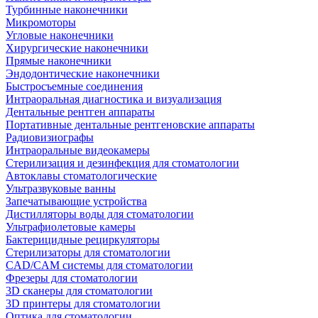
Турбинные наконечники
Микромоторы
Угловые наконечники
Хирургические наконечники
Прямые наконечники
Эндодонтические наконечники
Быстросъемные соединения
Интраоральная диагностика и визуализация
Дентальные рентген аппараты
Портативные дентальные рентгеновские аппараты
Радиовизиографы
Интраоральные видеокамеры
Стерилизация и дезинфекция для стоматологии
Автоклавы стоматологические
Ультразвуковые ванны
Запечатывающие устройства
Дистилляторы воды для стоматологии
Ультрафиолетовые камеры
Бактерицидные рециркуляторы
Стерилизаторы для стоматологии
CAD/CAM системы для стоматологии
Фрезеры для стоматологии
3D cканеры для стоматологии
3D принтеры для стоматологии
Оптика для стоматологии