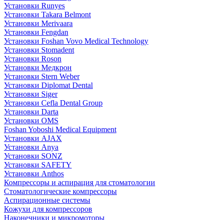
Установки Runyes
Установки Takara Belmont
Установки Merivaara
Установки Fengdan
Установки Foshan Vovo Medical Technology
Установки Stomadent
Установки Roson
Установки Медкрон
Установки Stern Weber
Установки Diplomat Dental
Установки Siger
Установки Cefla Dental Group
Установки Darta
Установки OMS
Foshan Yoboshi Medical Equipment
Установки AJAX
Установки Anya
Установки SONZ
Установки SAFETY
Установки Anthos
Компрессоры и аспирация для стоматологии
Стоматологические компрессоры
Аспирационные системы
Кожухи для компрессоров
Наконечники и микромоторы