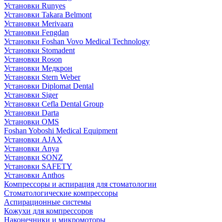
Установки Runyes
Установки Takara Belmont
Установки Merivaara
Установки Fengdan
Установки Foshan Vovo Medical Technology
Установки Stomadent
Установки Roson
Установки Медкрон
Установки Stern Weber
Установки Diplomat Dental
Установки Siger
Установки Cefla Dental Group
Установки Darta
Установки OMS
Foshan Yoboshi Medical Equipment
Установки AJAX
Установки Anya
Установки SONZ
Установки SAFETY
Установки Anthos
Компрессоры и аспирация для стоматологии
Стоматологические компрессоры
Аспирационные системы
Кожухи для компрессоров
Наконечники и микромоторы