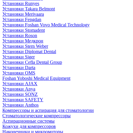
Установки Runyes
Установки Takara Belmont
Установки Merivaara
Установки Fengdan
Установки Foshan Vovo Medical Technology
Установки Stomadent
Установки Roson
Установки Медкрон
Установки Stern Weber
Установки Diplomat Dental
Установки Siger
Установки Cefla Dental Group
Установки Darta
Установки OMS
Foshan Yoboshi Medical Equipment
Установки AJAX
Установки Anya
Установки SONZ
Установки SAFETY
Установки Anthos
Компрессоры и аспирация для стоматологии
Стоматологические компрессоры
Аспирационные системы
Кожухи для компрессоров
Наконечники и микромоторы