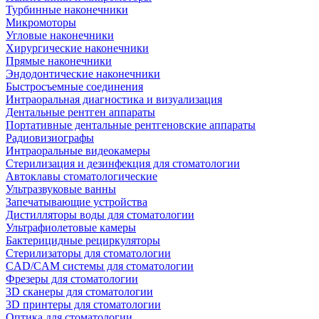
Турбинные наконечники
Микромоторы
Угловые наконечники
Хирургические наконечники
Прямые наконечники
Эндодонтические наконечники
Быстросъемные соединения
Интраоральная диагностика и визуализация
Дентальные рентген аппараты
Портативные дентальные рентгеновские аппараты
Радиовизиографы
Интраоральные видеокамеры
Стерилизация и дезинфекция для стоматологии
Автоклавы стоматологические
Ультразвуковые ванны
Запечатывающие устройства
Дистилляторы воды для стоматологии
Ультрафиолетовые камеры
Бактерицидные рециркуляторы
Стерилизаторы для стоматологии
CAD/CAM системы для стоматологии
Фрезеры для стоматологии
3D cканеры для стоматологии
3D принтеры для стоматологии
Оптика для стоматологии