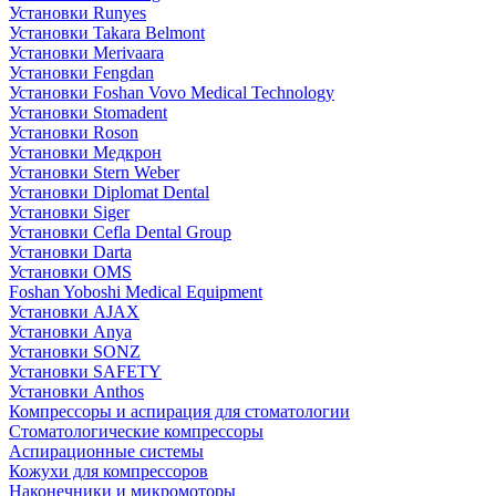
Установки Runyes
Установки Takara Belmont
Установки Merivaara
Установки Fengdan
Установки Foshan Vovo Medical Technology
Установки Stomadent
Установки Roson
Установки Медкрон
Установки Stern Weber
Установки Diplomat Dental
Установки Siger
Установки Cefla Dental Group
Установки Darta
Установки OMS
Foshan Yoboshi Medical Equipment
Установки AJAX
Установки Anya
Установки SONZ
Установки SAFETY
Установки Anthos
Компрессоры и аспирация для стоматологии
Стоматологические компрессоры
Аспирационные системы
Кожухи для компрессоров
Наконечники и микромоторы