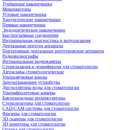
Турбинные наконечники
Микромоторы
Угловые наконечники
Хирургические наконечники
Прямые наконечники
Эндодонтические наконечники
Быстросъемные соединения
Интраоральная диагностика и визуализация
Дентальные рентген аппараты
Портативные дентальные рентгеновские аппараты
Радиовизиографы
Интраоральные видеокамеры
Стерилизация и дезинфекция для стоматологии
Автоклавы стоматологические
Ультразвуковые ванны
Запечатывающие устройства
Дистилляторы воды для стоматологии
Ультрафиолетовые камеры
Бактерицидные рециркуляторы
Стерилизаторы для стоматологии
CAD/CAM системы для стоматологии
Фрезеры для стоматологии
3D cканеры для стоматологии
3D принтеры для стоматологии
Оптика для стоматологии