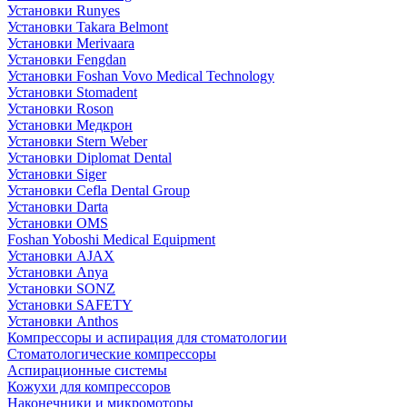
Установки Runyes
Установки Takara Belmont
Установки Merivaara
Установки Fengdan
Установки Foshan Vovo Medical Technology
Установки Stomadent
Установки Roson
Установки Медкрон
Установки Stern Weber
Установки Diplomat Dental
Установки Siger
Установки Cefla Dental Group
Установки Darta
Установки OMS
Foshan Yoboshi Medical Equipment
Установки AJAX
Установки Anya
Установки SONZ
Установки SAFETY
Установки Anthos
Компрессоры и аспирация для стоматологии
Стоматологические компрессоры
Аспирационные системы
Кожухи для компрессоров
Наконечники и микромоторы