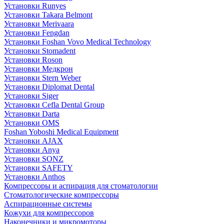
Установки Runyes
Установки Takara Belmont
Установки Merivaara
Установки Fengdan
Установки Foshan Vovo Medical Technology
Установки Stomadent
Установки Roson
Установки Медкрон
Установки Stern Weber
Установки Diplomat Dental
Установки Siger
Установки Cefla Dental Group
Установки Darta
Установки OMS
Foshan Yoboshi Medical Equipment
Установки AJAX
Установки Anya
Установки SONZ
Установки SAFETY
Установки Anthos
Компрессоры и аспирация для стоматологии
Стоматологические компрессоры
Аспирационные системы
Кожухи для компрессоров
Наконечники и микромоторы