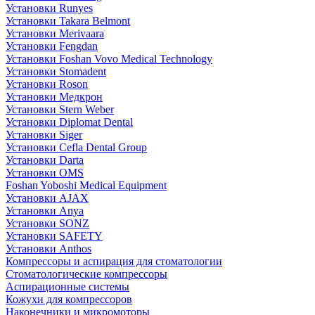
Установки Runyes
Установки Takara Belmont
Установки Merivaara
Установки Fengdan
Установки Foshan Vovo Medical Technology
Установки Stomadent
Установки Roson
Установки Медкрон
Установки Stern Weber
Установки Diplomat Dental
Установки Siger
Установки Cefla Dental Group
Установки Darta
Установки OMS
Foshan Yoboshi Medical Equipment
Установки AJAX
Установки Anya
Установки SONZ
Установки SAFETY
Установки Anthos
Компрессоры и аспирация для стоматологии
Стоматологические компрессоры
Аспирационные системы
Кожухи для компрессоров
Наконечники и микромоторы