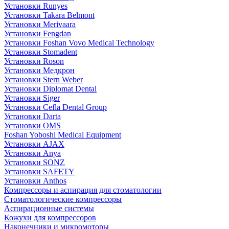
Установки Runyes
Установки Takara Belmont
Установки Merivaara
Установки Fengdan
Установки Foshan Vovo Medical Technology
Установки Stomadent
Установки Roson
Установки Медкрон
Установки Stern Weber
Установки Diplomat Dental
Установки Siger
Установки Cefla Dental Group
Установки Darta
Установки OMS
Foshan Yoboshi Medical Equipment
Установки AJAX
Установки Anya
Установки SONZ
Установки SAFETY
Установки Anthos
Компрессоры и аспирация для стоматологии
Стоматологические компрессоры
Аспирационные системы
Кожухи для компрессоров
Наконечники и микромоторы