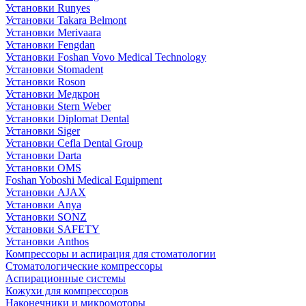
Установки Runyes
Установки Takara Belmont
Установки Merivaara
Установки Fengdan
Установки Foshan Vovo Medical Technology
Установки Stomadent
Установки Roson
Установки Медкрон
Установки Stern Weber
Установки Diplomat Dental
Установки Siger
Установки Cefla Dental Group
Установки Darta
Установки OMS
Foshan Yoboshi Medical Equipment
Установки AJAX
Установки Anya
Установки SONZ
Установки SAFETY
Установки Anthos
Компрессоры и аспирация для стоматологии
Стоматологические компрессоры
Аспирационные системы
Кожухи для компрессоров
Наконечники и микромоторы