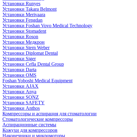
Установки Runyes
Установки Takara Belmont
Установки Merivaara
Установки Fengdan
Установки Foshan Vovo Medical Technology
Установки Stomadent
Установки Roson
Установки Медкрон
Установки Stern Weber
Установки Diplomat Dental
Установки Siger
Установки Cefla Dental Group
Установки Darta
Установки OMS
Foshan Yoboshi Medical Equipment
Установки AJAX
Установки Anya
Установки SONZ
Установки SAFETY
Установки Anthos
Компрессоры и аспирация для стоматологии
Стоматологические компрессоры
Аспирационные системы
Кожухи для компрессоров
Наконечники и микромоторы