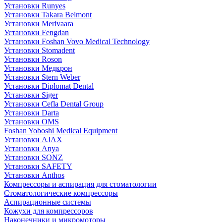
Установки Runyes
Установки Takara Belmont
Установки Merivaara
Установки Fengdan
Установки Foshan Vovo Medical Technology
Установки Stomadent
Установки Roson
Установки Медкрон
Установки Stern Weber
Установки Diplomat Dental
Установки Siger
Установки Cefla Dental Group
Установки Darta
Установки OMS
Foshan Yoboshi Medical Equipment
Установки AJAX
Установки Anya
Установки SONZ
Установки SAFETY
Установки Anthos
Компрессоры и аспирация для стоматологии
Стоматологические компрессоры
Аспирационные системы
Кожухи для компрессоров
Наконечники и микромоторы