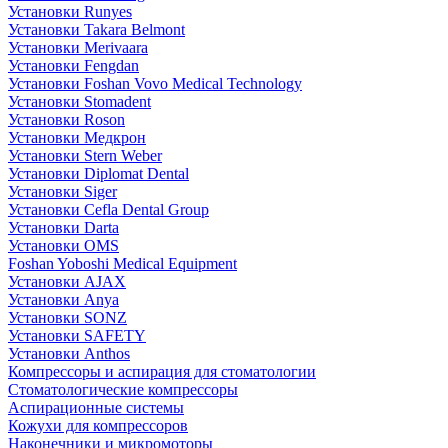
Установки Runyes
Установки Takara Belmont
Установки Merivaara
Установки Fengdan
Установки Foshan Vovo Medical Technology
Установки Stomadent
Установки Roson
Установки Медкрон
Установки Stern Weber
Установки Diplomat Dental
Установки Siger
Установки Cefla Dental Group
Установки Darta
Установки OMS
Foshan Yoboshi Medical Equipment
Установки AJAX
Установки Anya
Установки SONZ
Установки SAFETY
Установки Anthos
Компрессоры и аспирация для стоматологии
Стоматологические компрессоры
Аспирационные системы
Кожухи для компрессоров
Наконечники и микромоторы