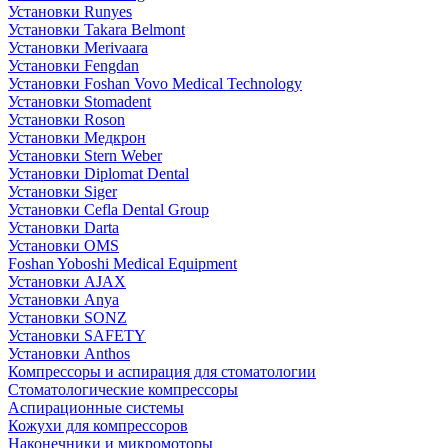
Установки Runyes
Установки Takara Belmont
Установки Merivaara
Установки Fengdan
Установки Foshan Vovo Medical Technology
Установки Stomadent
Установки Roson
Установки Медкрон
Установки Stern Weber
Установки Diplomat Dental
Установки Siger
Установки Cefla Dental Group
Установки Darta
Установки OMS
Foshan Yoboshi Medical Equipment
Установки AJAX
Установки Anya
Установки SONZ
Установки SAFETY
Установки Anthos
Компрессоры и аспирация для стоматологии
Стоматологические компрессоры
Аспирационные системы
Кожухи для компрессоров
Наконечники и микромоторы