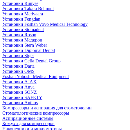
Установки Runyes
Установки Takara Belmont
Установки Merivaara
Установки Fengdan
Установки Foshan Vovo Medical Technology
Установки Stomadent
Установки Roson
Установки Медкрон
Установки Stern Weber
Установки Diplomat Dental
Установки Siger
Установки Cefla Dental Group
Установки Darta
Установки OMS
Foshan Yoboshi Medical Equipment
Установки AJAX
Установки Anya
Установки SONZ
Установки SAFETY
Установки Anthos
Компрессоры и аспирация для стоматологии
Стоматологические компрессоры
Аспирационные системы
Кожухи для компрессоров
Наконечники и микромоторы