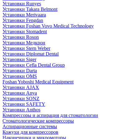
Установки Runyes
Установки Takara Belmont
Установки Merivaara
Установки Fengdan
Установки Foshan Vovo Medical Technology
Установки Stomadent
Установки Roson
Установки Медкрон
Установки Stern Weber
Установки Diplomat Dental
Установки Siger
Установки Cefla Dental Group
Установки Darta
Установки OMS
Foshan Yoboshi Medical Equipment
Установки AJAX
Установки Anya
Установки SONZ
Установки SAFETY
Установки Anthos
Компрессоры и аспирация для стоматологии
Стоматологические компрессоры
Аспирационные системы
Кожухи для компрессоров
Наконечники и микромоторы